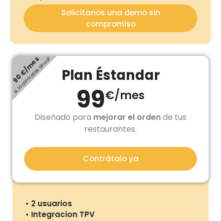
Solicitanos una demo sin
compromiso
90 €/mes
si lo contratas anual
Plan Éstandar
99
€/mes
Diseñado para
mejorar el orden
de tus
restaurantes.
Contrátalo ya
2 usuarios
Integracion TPV