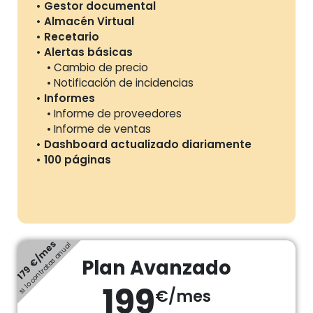
Gestor documental
Almacén Virtual
Recetario
Alertas básicas
Cambio de precio
Notificación de incidencias
Informes
Informe de proveedores
Informe de ventas
Dashboard actualizado diariamente
100 páginas
179 €/mes
si lo contratas anual
Plan Avanzado
199
€/mes